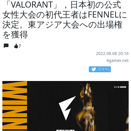
「VALORANT」，日本初の公式
女性大会の初代王者はFENNELに
決定。東アジア大会への出場権
を獲得
1
2022.08.08 20:16
4gamer.net
ツイート