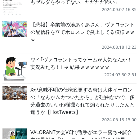
もゼルダをやってない、ただただ怖い」
2024.09.07 16:35
【悲報】卒業前の湊あくあさん、ヴァロラント
の配信枠を立てホロスレで炎上してる模様ｗｗ
ｗ
2024.08.18 12:23
ワイ｢ヴァロラントってゲームが人気なんか！
実況みたろ！｣ → 結果ｗｗｗｗｗｗ
2024.07.30 2:51
Xが意味不明の仕様変更する時は大体イーロン
の「なんかムカついたから」が理由なので、多
分過去のいいね欄掘られて煽られたりしたんと
違うか【HotTweets】
2024.06.13 15:00
VALORANT大会VCJで選手がエラー落ち→試合