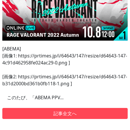
[ABEMA]
[画像1: https://prtimes.jp/i/64643/147/resize/d64643-147-
4c91d462958fe024ac29-0.png ]
[画像2: https://prtimes.jp/i/64643/147/resize/d64643-147-
b31d2000bd361b0fb118-1.png ]
このたび、「ABEMA PPV...
記事全文へ