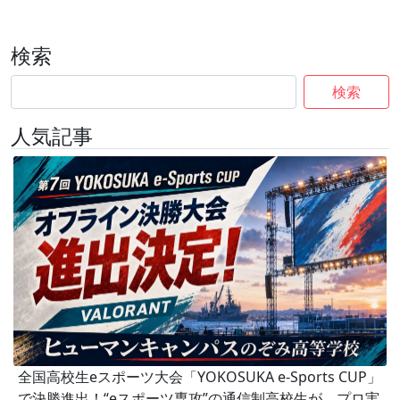
検索
検索
人気記事
全国高校生eスポーツ大会「YOKOSUKA e-Sports CUP」
で決勝進出！“eスポーツ専攻”の通信制高校生が、プロ実