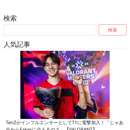
検索
検索
人気記事
TenZがインフルエンサーとしてT1に電撃加入！「じゃあ
今からFakerに会えるの？」【VALORANT】