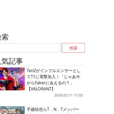
検索
検索
人気記事
TenZがインフルエンサーとし
てT1に電撃加入！「じゃあ今
からFakerに会えるの？」
【VALORANT】
2026.05.11 11:05
手越祐也らT．N．Tメンバー