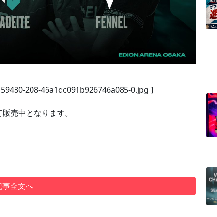
/d59480-208-46a1dc091b926746a085-0.jpg ]
て販売中となります。
記事全文へ