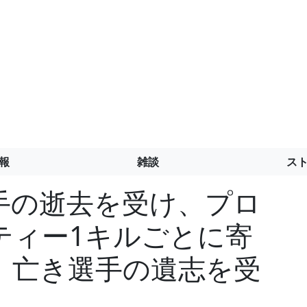
報
雑談
ス
』選手の逝去を受け、プロ
ティー1キルごとに寄
。亡き選手の遺志を受