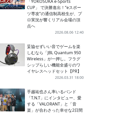
「YOKOSUKA e-Sports
CUP」 で決勝進出！“eスポー
ツ専攻”の通信制高校生が、プ
ロ実況が響くリアル会場の頂
点へ
2026.08.06 12:40
妥協せずいい音でゲームを楽
しむなら「JBL Quantum 950
Wireless」が一押し。フラグ
シップらしい機能全盛りのワ
イヤレスヘッドセット【PR】
2026.03.31 18:00
手越祐也さん率いるバンド
「T.N.T」にインタビュー、愛
する「VALORANT」と「音
楽」が合わさった幸せな2日間