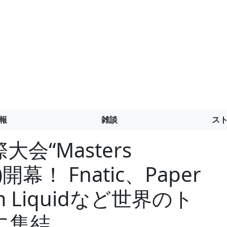
報
雑談
ス
大会“Masters
)開幕！ Fnatic、Paper
m Liquidなど世界のト
に集結