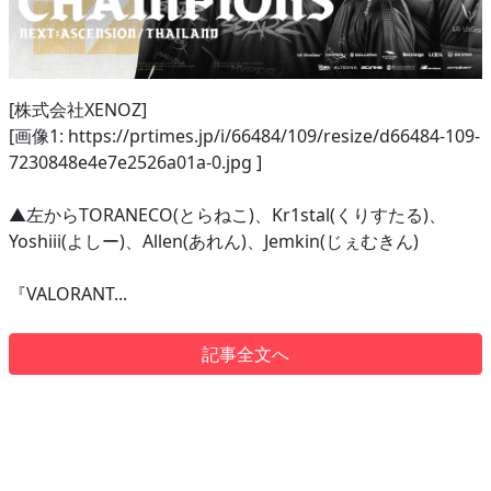
[株式会社XENOZ]
[画像1: https://prtimes.jp/i/66484/109/resize/d66484-109-
7230848e4e7e2526a01a-0.jpg ]
▲左からTORANECO(とらねこ)、Kr1stal(くりすたる)、
Yoshiii(よしー)、Allen(あれん)、Jemkin(じぇむきん)
『VALORANT...
記事全文へ