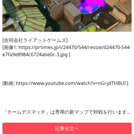
[合同会社ライアットゲームズ]
[画像1: https://prtimes.jp/i/24470/544/resize/d24470-544-
e7fa9e8984c6724abe0c-3.jpg ]
[動画: https://www.youtube.com/watch?v=nGi-jdTHBUI ]
「チームデスマッチ」は専用の新マップで対戦を行います...
記事全文へ