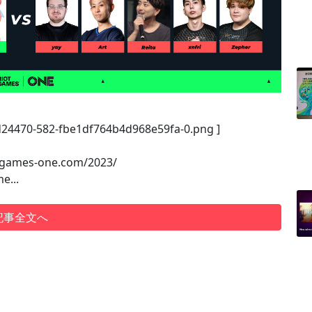
/d24470-582-fbe1df764b4d968e59fa-0.png ]
games-one.com/2023/
...
記事全文へ