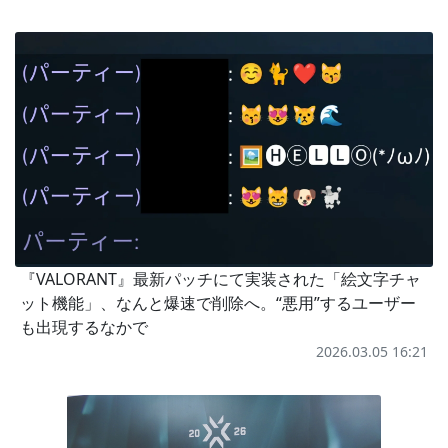
『VALORANT』最新パッチにて実装された「絵文字チャ
ット機能」、なんと爆速で削除へ。“悪用”するユーザー
も出現するなかで
2026.03.05 16:21