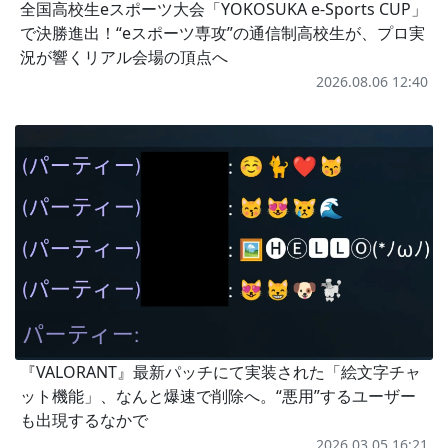
全国高校生eスポーツ大会「YOKOSUKA e-Sports CUP」
で決勝進出！“eスポーツ専攻”の通信制高校生が、プロ実
況が響くリアル会場の頂点へ
2026.08.06 12:40
『VALORANT』最新パッチにて実装された「絵文字チャ
ット機能」、なんと爆速で削除へ。“悪用”するユーザー
も出現するなかで
2026.03.05 16:21