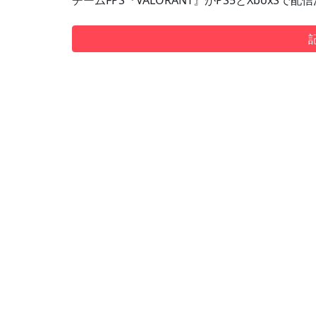
チームFPS『VALORANT』がPS5とXboxS