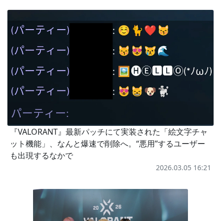
『VALORANT』最新パッチにて実装された「絵文字チャ
ット機能」、なんと爆速で削除へ。“悪用”するユーザー
も出現するなかで
2026.03.05 16:21