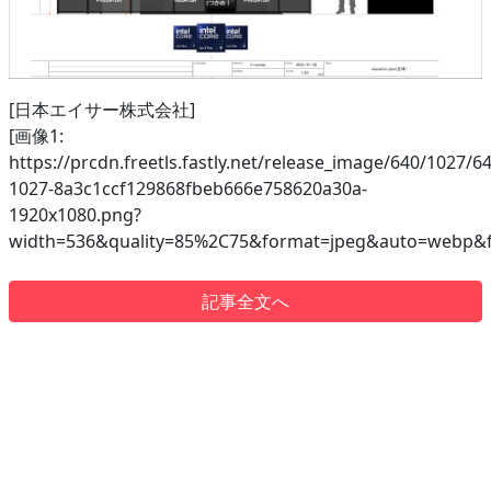
[日本エイサー株式会社]
[画像1:
https://prcdn.freetls.fastly.net/release_image/640/1027/64
1027-8a3c1ccf129868fbeb666e758620a30a-
1920x1080.png?
width=536&quality=85%2C75&format=jpeg&auto=webp&f
記事全文へ