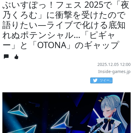
ぶいすぽっ！フェス 2025で「夜
乃くろむ」に衝撃を受けたので
語りたい―ライブで化ける底知
れぬポテンシャル…「ピギャ
ー」と「OTONA」のギャップ
2025.12.05 12:00
Inside-games.jp
ツイート