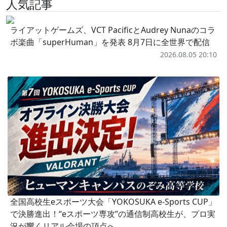
人気記事
ライアットゲームズ、VCT PacificとAudrey Nunaのコラ
ボ楽曲「superHuman」を発表 8月7日に全世界で配信
2026.08.05 20:10
全国高校生eスポーツ大会「YOKOSUKA e-Sports CUP」
で決勝進出！“eスポーツ専攻”の通信制高校生が、プロ実
況が響くリアル会場の頂点へ