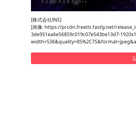
[株式会社INS]
[画像: https://prcdn.freetls.fastly.net/releas
3de951ea6e56859c019c07e543be13d7-1920x1
width=536&quality=85%2C75&format=jpeg&a