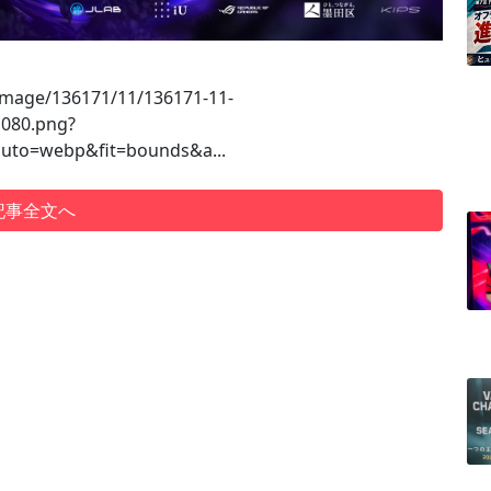
e_image/136171/11/136171-11-
080.png?
uto=webp&fit=bounds&a...
記事全文へ