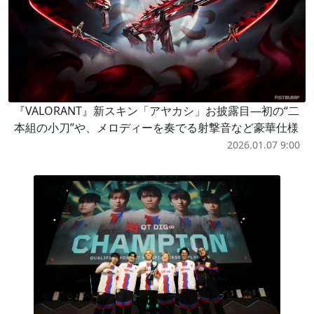
『VALORANT』新スキン「アヤカシ」お披露目―初の“二
本組の小刀”や、メロディーを奏でる射撃音など豪華仕様
2026.01.07 9:00