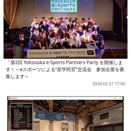
「第2回 Yokosuka e-Sports Partners Party を開催しま
す！～eスポーツによる“産学民官”交流会 参加企業を募
集します～
2026.02.27 17:00