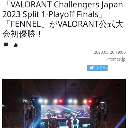
「VALORANT Challengers Japan
2023 Split 1-Playoff Finals」
「FENNEL」がVALORANT公式大
会初優勝！
2023.03.20 19:00
Prtimes.jp
ツイート