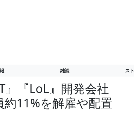
報
雑談
ス
NT』『LoL』開発会社
約11%を解雇や配置