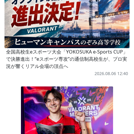
全国高校生eスポーツ大会「YOKOSUKA e-Sports CUP」
で決勝進出！“eスポーツ専攻”の通信制高校生が、プロ実
況が響くリアル会場の頂点へ
2026.08.06 12:40